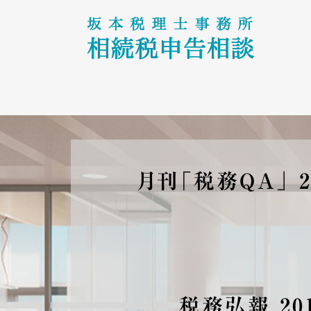
月刊「税務ＱＡ」 2
税務弘報 2