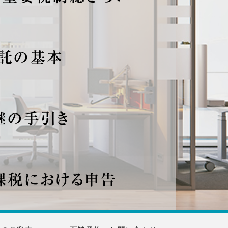
信託の基本
継の手引き
時課税における申告