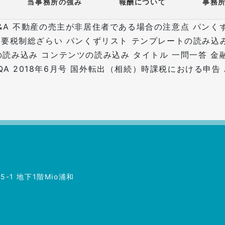
当事務所の強み
報酬について
事務
ion Q&A 不動産の売主が非居住者である場合の注意点 
正 重要税制総ざらい パンくずリスト テンプレートの読み
トの読み込み コンテンツの読み込み
タイトル 一問一答 金
QA 2018年6月号 国外転出（相続）時課税における申
-1 地下1階Mio浦和