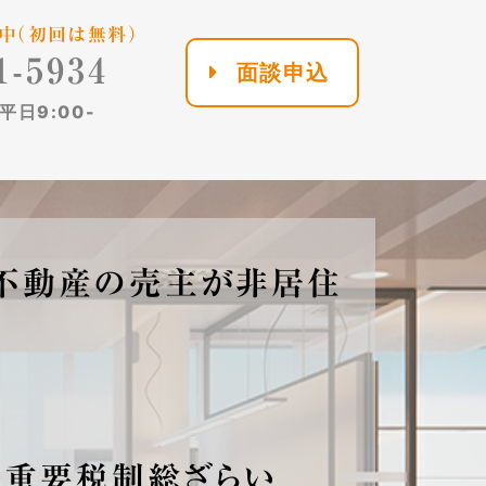
中（初回は無料）
1-5934
面談申込
日9:00-
Q&A 不動産の売主が非居住
正 重要税制総ざらい