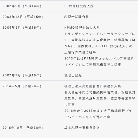
2002年9月（平成14年）
FP総合研究所入所
2003年12月（平成15年）
税理士試験合格
2004年9月（平成16年）
KPMG税理士法人入所
トランザクションアドバイザリーグループに
て、大規模法人の法人税業務、組織再編（M
＆A）、国際税務、J-REIT（投資法人）の
上場等の業務に従事
2013年にはKPMGデュッセルドルフ事務所
（ドイツ）にて国際税務業務に従事
2007年7月（平成19年）
税理士登録
2014年5月（平成26年）
税理士法人高野総合会計事務所入所
個人資産部門にて相続税申告業務、相続税対
策業務、事業承継対策業務、確定申告業務等
に従事
2016年から2018年まで大手信託銀行プラ
イベートバンキング部に出向
2018年10月（平成30年）
坂本税理士事務所設立